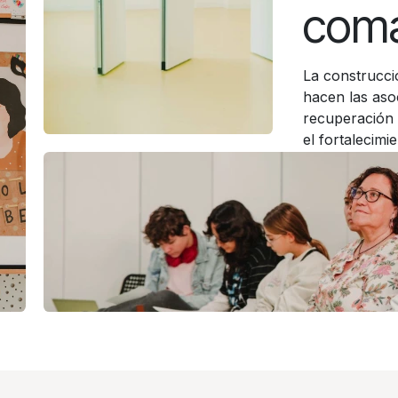
com
La construcci
hacen las asoc
recuperación 
el fortalecimi
No podemos af
no lo hacemos