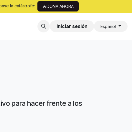
pase la catástrofe:
🔥DONA AHORA
Iniciar sesión
Español
vo para hacer frente a los