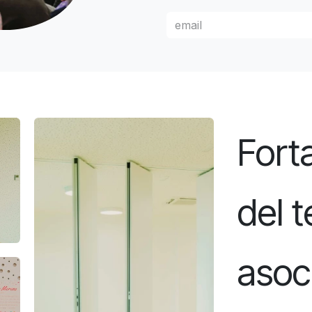
Fort
del t
asoci