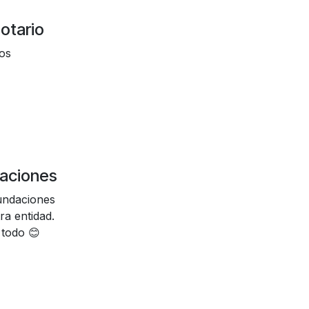
otario
os
daciones
Fundaciones
ra entidad.
todo 😊