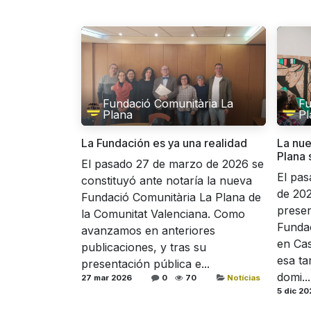
Fundació Comunitària La
Fu
Plana
Pl
La Fundación es ya una realidad
La nue
Plana 
El pasado 27 de marzo de 2026 se
El pas
constituyó ante notaría la nueva
de 202
Fundació Comunitària La Plana de
presen
la Comunitat Valenciana. Como
Fundac
avanzamos en anteriores
en Cas
publicaciones, y tras su
esa ta
presentación pública e...
domi...
27 mar 2026
0
70
Notícias
5 dic 20