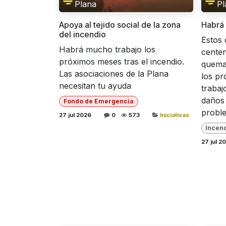
Plana
Pl
Apoya al tejido social de la zona
Habrá 
del incendio
Estos 
Habrá mucho trabajo los
centen
próximos meses tras el incendio.
queman
Las asociaciones de la Plana
los p
necesitan tu ayuda
trabaj
daños 
Fondo de Emergencia
proble
27 jul 2026
0
573
Iniciativas
Incen
27 jul 2