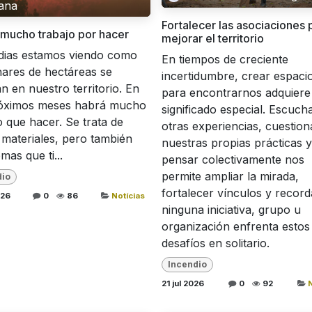
ana
Fortalecer las asociaciones 
mucho trabajo por hacer
mejorar el territorio
dias estamos viendo como
En tiempos de creciente
ares de hectáreas se
incertidumbre, crear espaci
 en nuestro territorio. En
para encontrarnos adquiere
róximos meses habrá mucho
significado especial. Escuch
o que hacer. Se trata de
otras experiencias, cuestion
materiales, pero también
nuestras propias prácticas y
mas que ti...
pensar colectivamente nos
permite ampliar la mirada,
dio
fortalecer vínculos y recor
026
0
86
Notícias
ninguna iniciativa, grupo u
organización enfrenta estos
desafíos en solitario.
Incendio
21 jul 2026
0
92
N