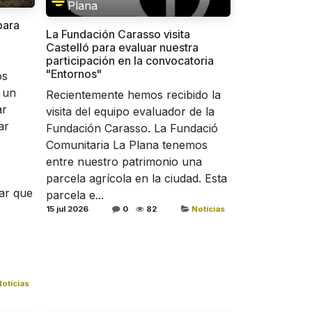
Plana
para
La Fundación Carasso visita
Castelló para evaluar nuestra
participación en la convocatoria
"Entornos"
os
 un
Recientemente hemos recibido la
ar
visita del equipo evaluador de la
ar
Fundación Carasso. La Fundació
Comunitaria La Plana tenemos
entre nuestro patrimonio una
parcela agrícola en la ciudad. Esta
dar que
parcela e...
15 jul 2026
0
82
Notícias
otícias