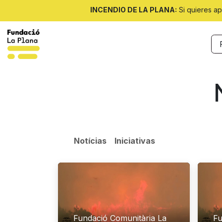
Ir al contenido
INCENDIO DE LA PLANA:
Si quieres ap
Nosotras
Noticias
Programas
Notícias
Iniciativas
Fundació Comunitària La
Fu