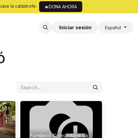
pase la catástrofe:
🔥DONA AHORA
Iniciar sesión
Español
ó
Fundació Comunitària La