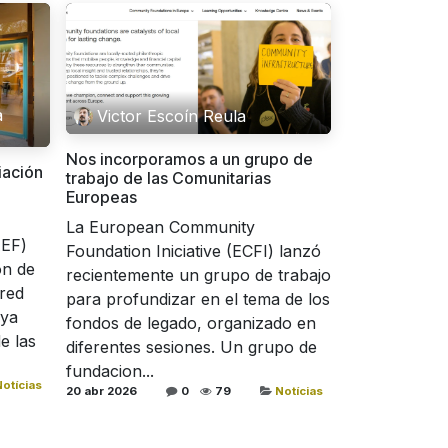
a
Victor Escoín Reula
Nos incorporamos a un grupo de
iación
trabajo de las Comunitarias
Europeas
La European Community
AEF)
Foundation Iniciative (ECFI) lanzó
ón de
recientemente un grupo de trabajo
red
para profundizar en el tema de los
 ya
fondos de legado, organizado en
e las
diferentes sesiones. Un grupo de
fundacion...
otícias
20 abr 2026
0
79
Notícias