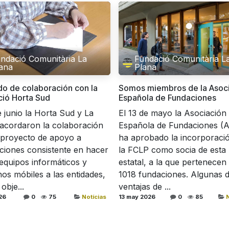
ndació Comunitària La
Fundació Comunitària L
ana
Plana
o de colaboración con la
Somos miembros de la Asoc
ió Horta Sud
Española de Fundaciones
e junio la Horta Sud y La
El 13 de mayo la Asociación
acordaron la colaboración
Española de Fundaciones (
 proyecto de apoyo a
ha aprobado la incorporaci
ciones consistente en hacer
la FCLP como socia de esta 
 equipos informáticos y
estatal, a la que pertenecen
nos móbiles a las entidades,
1018 fundaciones. Algunas d
obje...
ventajas de ...
26
0
75
Notícias
13 may 2026
0
85
N