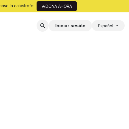
pase la catástrofe:
🔥DONA AHORA
Iniciar sesión
Español