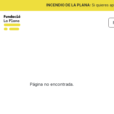
Ir al contenido
INCENDIO DE LA PLANA:
Si quieres ap
Nosotras
Noticias
Programas
Página no encontrada.