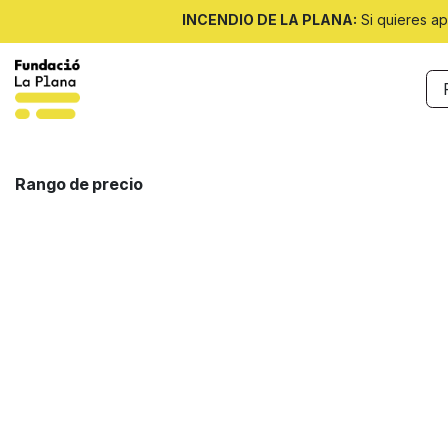
Ir al contenido
INCENDIO DE LA PLANA:
Si quieres ap
Nosotras
Noticias
Programas
Rango de precio