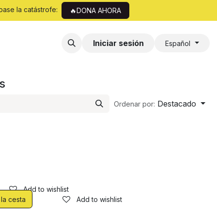
pase la catástrofe:
🔥DONA AHORA
Iniciar sesión
Español
s
Destacado
Ordenar por:
Add to wishlist
 la cesta
Add to wishlist