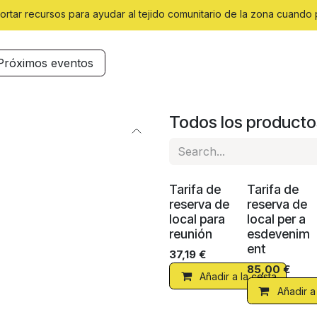
ortar recursos para ayudar al tejido comunitario de la zona cuando 
Próximos eventos
Todos los producto
¡Nuevo!
¡Nuevo!
Tarifa de
Tarifa de
reserva de
reserva de
local para
local per a
reunión
esdevenim
ent
37,19
€
85,00
€
Añadir a la cesta
Añadir a